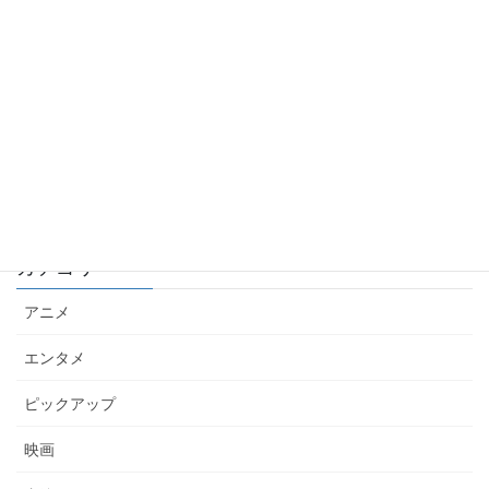
もちろんネタバレなし！舞台「カタシロ」の感想です
2025年8月7日
久しぶりにハマった香港映画『トワイライト・ウォリ
アーズ 決戦！九龍城砦』が面白い３つの理由とは？
2025年5月27日
カテゴリー
アニメ
エンタメ
ピックアップ
映画