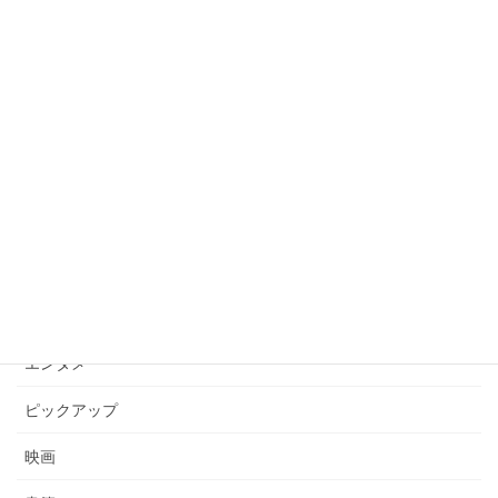
もちろんネタバレなし！舞台「カタシロ」の感想です
2025年8月7日
久しぶりにハマった香港映画『トワイライト・ウォリ
アーズ 決戦！九龍城砦』が面白い３つの理由とは？
2025年5月27日
カテゴリー
アニメ
エンタメ
ピックアップ
映画